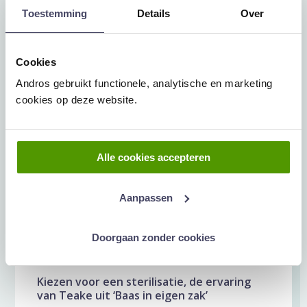
Toestemming
Details
Over
Boek direct je sterilisatie online
Je kan nu ook zelf je sterilisatie online
Cookies
boeken! Plan hier zelf je sterilisatie in Je
Andros gebruikt functionele, analytische en marketing
ontvangt daarna de afspraakbevestiging per
cookies op deze website.
email. Per sms nodig...
Alle cookies accepteren
6 februari 2024
Andros Sterilisatieklinieken
Aanpassen
Doorgaan zonder cookies
Kiezen voor een sterilisatie, de ervaring
van Teake uit ‘Baas in eigen zak’