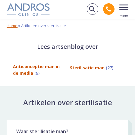
Navigatie overslaan
Bel And
Zoek op de
Open
Home
»
Artikelen over sterilisatie
Lees artsenblog over
Anticonceptie man in
Sterilisatie man
(27)
de media
(9)
Artikelen over sterilisatie
Waar sterilisatie man?