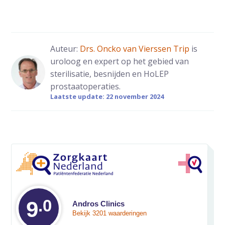
Auteur:
Drs. Oncko van Vierssen Trip
is
uroloog en expert op het gebied van
sterilisatie, besnijden en HoLEP
prostaatoperaties.
Laatste update: 22 november 2024
.0
Gemiddelde waarde
9
Andros Clinics
Bekijk 3201 waarderingen