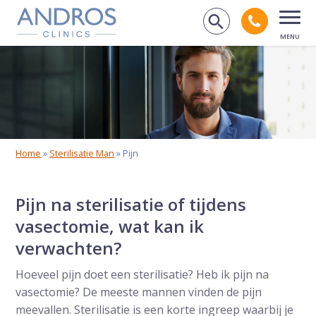
Navigatie overslaan
Bel And
Zoek op de
Open
Home
»
Sterilisatie Man
»
Pijn
Pijn na sterilisatie of tijdens
vasectomie, wat kan ik
verwachten?
Hoeveel pijn doet een sterilisatie? Heb ik pijn na
vasectomie? De meeste mannen vinden de pijn
meevallen. Sterilisatie is een korte ingreep waarbij je