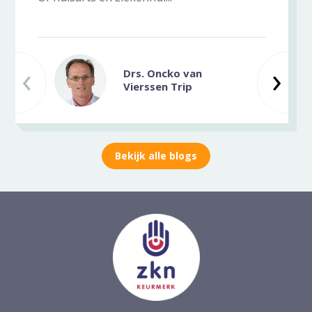
‹
Vorige slide
Vo
›
Drs. Oncko van
Vierssen Trip
Bekijk alle blogs