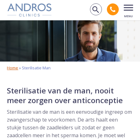
Navigatie overslaan
Bel And
Zoek op de
Open
Home
»
Sterilisatie Man
Sterilisatie van de man, nooit
meer zorgen over anticonceptie
Sterilisatie van de man is een eenvoudige ingreep om
zwangerschap te voorkomen. De arts haalt een
stukje tussen de zaadleiders uit zodat er geen
zaadcellen meer in het sperma komen. Je moet wel