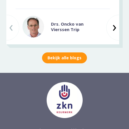
‹
Vorige slide
Vo
›
Drs. Oncko van
Vierssen Trip
Bekijk alle blogs