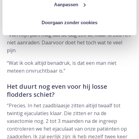
een kleine voetbal. Gelukkig komt dat uiterst zelden
Aanpassen
voor.”
Vanaf wanneer kan seks weer?
Doorgaan zonder cookies
“Van mijn part mag dat de dag zelf al, maar ik zou het
niet aanraden. Daarvoor doet het toch wat te veel
pijn.
“Wat ik ook altijd benadruk, is dat een man niet
meteen onvruchtbaar is.”
Het duurt nog even voor hij losse
flodders schiet?
“Precies. In het zaadblaasje zitten altijd twaalf tot
twintig ejaculaties klaar. Die zitten er na de
vasectomie nog. 2 tot 3 maanden na de ingreep
controleren we het ejaculaat van onze patiënten op
zaadcellen. Ik zal eerlijk zijn: ik heb mezelf twee keer