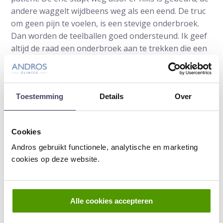
andere waggelt wijdbeens weg als een eend. De truc
om geen pijn te voelen, is een stevige onderbroek.
Dan worden de teelballen goed ondersteund. Ik geef
altijd de raad een onderbroek aan te trekken die een
maat te klein is.
“Een halfuur na mijn ingreep was ik alweer
consultaties aan het doen. De dag erna ben ik zelfs
Toestemming
Details
Over
gaan joggen, mét een stevige onderbroek aan.”
Zijn er verder nog complicaties?
Cookies
Andros gebruikt functionele, analytische en marketing
“Zoals bij elke ingreep, bestaat de kans dat de
cookies op deze website.
wonden gaat infecteren. Daarom raad ik mannen af
in water te gaan zolang de draadjes niet zijn
opgelost. Een blauwe plek of een nabloeding kan ook
altijd. Geen fijn zicht, want een balzak is erg rekbaar
Alle cookies accepteren
en door een nabloeding kan hij zo groot worden als