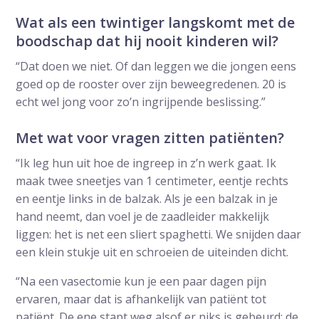
Wat als een twintiger langskomt met de
boodschap dat hij nooit kinderen wil?
“Dat doen we niet. Of dan leggen we die jongen eens
goed op de rooster over zijn beweegredenen. 20 is
echt wel jong voor zo’n ingrijpende beslissing.”
Met wat voor vragen zitten patiënten?
“Ik leg hun uit hoe de ingreep in z’n werk gaat. Ik
maak twee sneetjes van 1 centimeter, eentje rechts
en eentje links in de balzak. Als je een balzak in je
hand neemt, dan voel je de zaadleider makkelijk
liggen: het is net een sliert spaghetti. We snijden daar
een klein stukje uit en schroeien de uiteinden dicht.
“Na een vasectomie kun je een paar dagen pijn
ervaren, maar dat is afhankelijk van patiënt tot
patiënt. De ene stapt weg alsof er niks is gebeurd; de