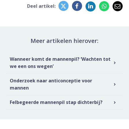
Delen op Twitter
Deel dit op Faceb
Deel dit op L
Deel di
Del
Deel artikel:
Meer artikelen hierover:
Wanneer komt de mannenpil? ‘Wachten tot
we een ons wegen’
Onderzoek naar anticonceptie voor
mannen
Felbegeerde mannenpil stap dichterbij?