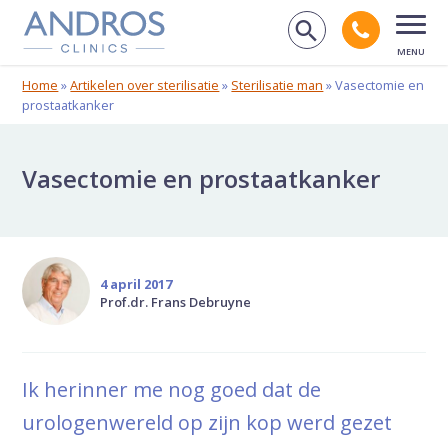
Navigatie overslaan
Bel And
Zoek op de
Open
Home
»
Artikelen over sterilisatie
»
Sterilisatie man
»
Vasectomie en
prostaatkanker
Vasectomie en prostaatkanker
4 april 2017
Prof.dr. Frans Debruyne
Ik herinner me nog goed dat de
urologenwereld op zijn kop werd gezet