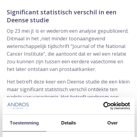
Significant statistisch verschil in een
Deense studie
Op 23 mei jl. is er wederom een analyse gepubliceerd.
Ditmaal in het ,niet minder toonaangevend
wetenschappelijk tijdschrift “Journal of the National
Cancer Institute”, die aantoont dat er wel een relatie
zou kunnen zijn tussen een eerdere vasectomie en
het later ontstaan van prostaatkanker.
Het betreft deze keer een Deense studie die een klein
maar significant statistisch verschil ontdekte ten
nadele van vasectomie. Het betreft wederom een
statistische analyse van een grote groep van meer
dan 2 miljoen mannen die bijna 25 jaar werden
gevolgd.
Toestemming
Details
Over
Kritisch commentaar