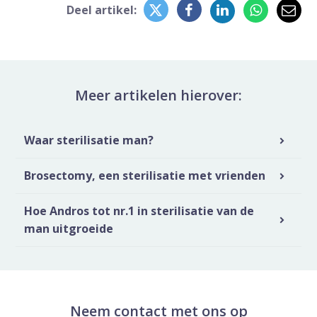
Delen op Twitter
Deel dit op Faceb
Deel dit op L
Deel di
Del
Deel artikel:
Meer artikelen hierover:
Waar sterilisatie man?
Brosectomy, een sterilisatie met vrienden
Hoe Andros tot nr.1 in sterilisatie van de
man uitgroeide
Neem contact met ons op