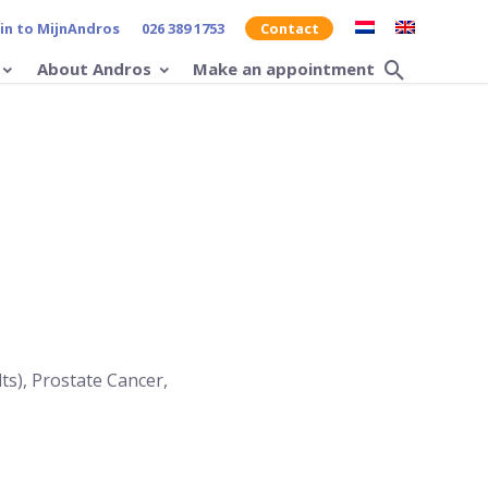
 in to MijnAndros
026 389 1753
Contact
About Andros
Make an appointment
Search 
lts), Prostate Cancer,