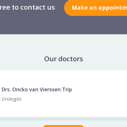
free to contact us
Make an appoint
Our doctors
lide
Drs. Oncko van Vierssen Trip
Urologist