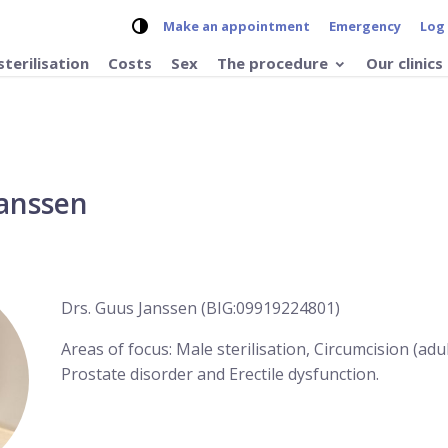
Change contrast on the website
Make an appointment
Emergency
Log
sterilisation
Costs
Sex
The procedure
Our clinics
Janssen
Drs. Guus Janssen (BIG:09919224801)
Areas of focus: Male sterilisation, Circumcision (adu
Prostate disorder and Erectile dysfunction.